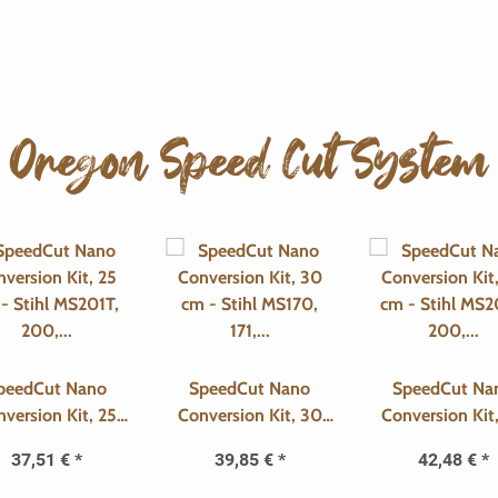
Oregon Speed Cut System
peedCut Nano
SpeedCut Nano
SpeedCut Na
version Kit, 25
Conversion Kit, 30
Conversion Kit
- Stihl MS201T,
cm - Stihl MS170, 171,
cm - Stihl MS2
37,51 €
*
39,85 €
*
42,48 €
*
00, 193T, 192
180, 181
200, 193T, 1