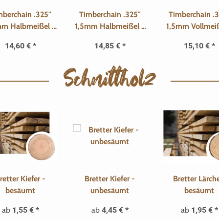
mberchain .325"
Timberchain .325"
Timberchain .
mm Halbmeißel -
1,5mm Halbmeißel -
1,5mm Vollmeiß
66 TG
72 TG
64 TG
14,60 €
*
14,85 €
*
15,10 €
*
Schnittholz
retter Kiefer -
Bretter Kiefer -
Bretter Lärche
besäumt
unbesäumt
besäumt
ab
1,55 €
*
ab
4,45 €
*
ab
1,95 €
*