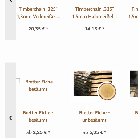
"
Timberchain .325"
Timberchain .325"
Ti
 -
1,3mm Vollmeißel -
1,5mm Halbmeißel -
1,5
64 TG
64 TG
20,35 €
*
14,15 €
*
he
Bretter Eiche -
Bretter Eiche -
B
hle
besäumt
unbesäumt
ab
2,25 €
*
ab
5,35 €
*