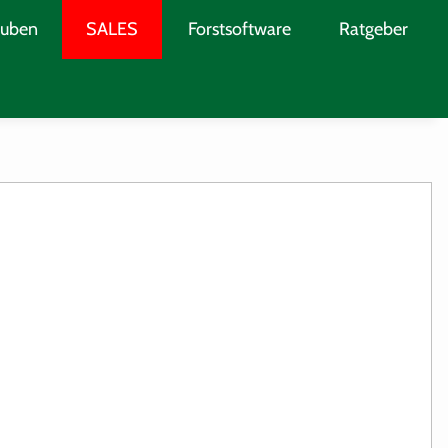
0,00 €
und Geschäftskunden
Qualität seit 34 Jahren
auben
SALES
Forstsoftware
Ratgeber