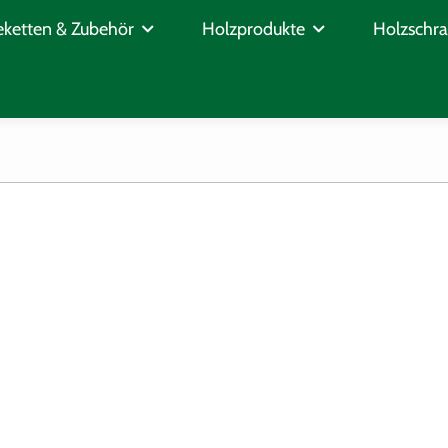
ersand für Paketware ab 150€
Schnittholz auf Maß für Privat 
ketten & Zubehör
Holzprodukte
Holzschr