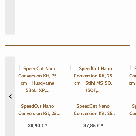
n
SpeedCut Nano
SpeedCut Nano
S
0
Conversion Kit, 25
Conversion Kit, 25
Con
435
cm - Husqvarna
cm - Stihl MS150,
cm 
30,90 €
*
37,85 €
*
536Li XP, T536Li XP
150T, 151, 151T
2