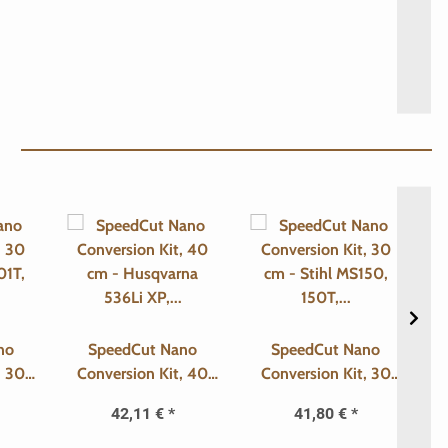
no
SpeedCut Nano
SpeedCut Nano
, 30
Conversion Kit, 40
Conversion Kit, 30
01T,
cm - Husqvarna
cm - Stihl MS150,
42,11 €
*
41,80 €
*
92
536Li XP, T536Li XP
150T, 151, 151T