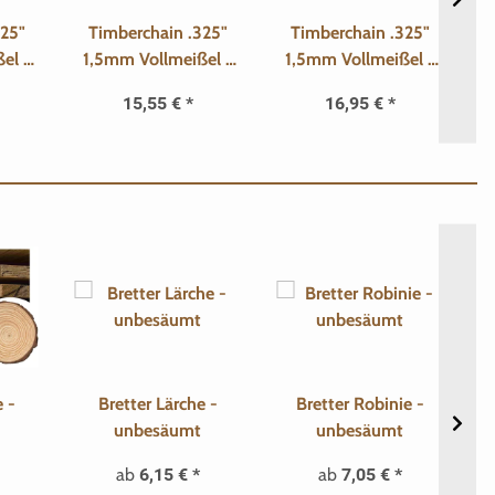
325"
Timberchain .325"
Timberchain .325"
el -
1,5mm Vollmeißel -
1,5mm Vollmeißel -
1
66 TG
72 TG
15,55 €
*
16,95 €
*
 -
Bretter Lärche -
Bretter Robinie -
unbesäumt
unbesäumt
ab
6,15 €
*
ab
7,05 €
*