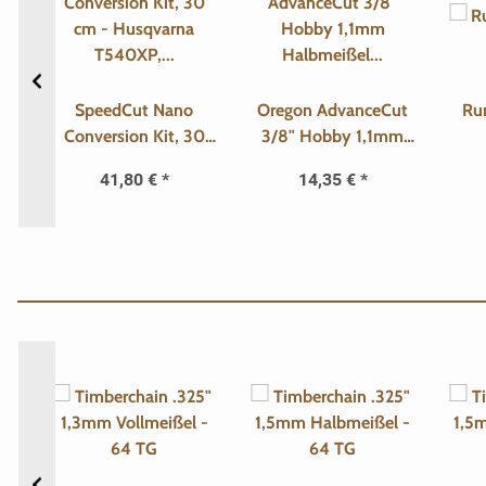
t
SpeedCut Nano
Oregon AdvanceCut
Ru
 -
Conversion Kit, 30
3/8" Hobby 1,1mm
cm - Husqvarna
Halbmeißel - 52TG
41,80 €
*
14,35 €
*
T540XP, T540 XP II