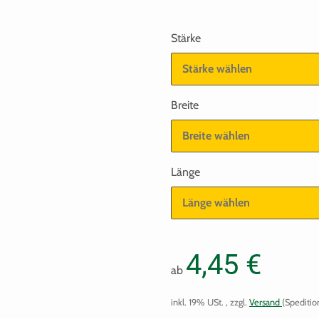
Stärke
Stärke wählen
Breite
Breite wählen
Länge
Länge wählen
4,45 €
ab
inkl. 19% USt. , zzgl.
Versand
(Speditio