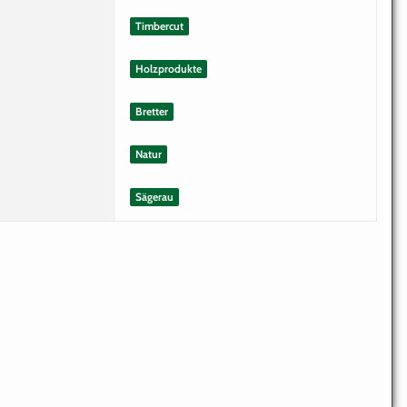
Timbercut
Holzprodukte
Bretter
Natur
Sägerau