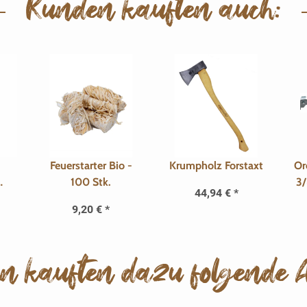
Kunden kauften auch:
Feuerstarter Bio -
Krumpholz Forstaxt
Or
100 Stk.
3
44,94 €
*
UX
H
9,20 €
*
n kauften dazu folgende Ar