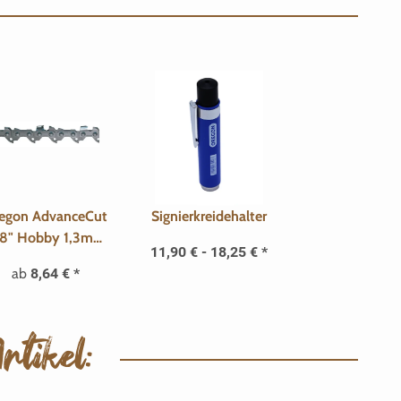
egon AdvanceCut
Signierkreidehalter
/8" Hobby 1,3mm
11,90 € -
18,25 €
*
albmeißel - 91PX
ab
8,64 €
*
tikel: