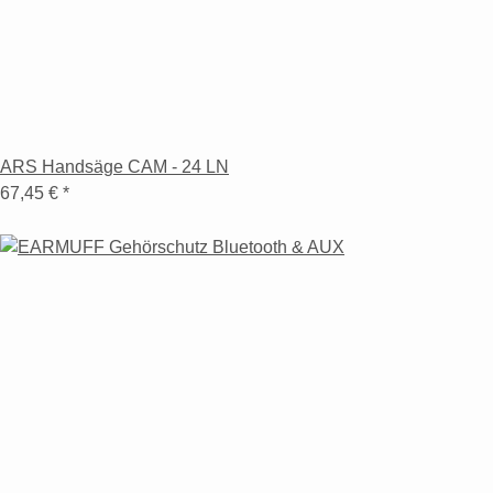
ARS Handsäge CAM - 24 LN
67,45 €
*