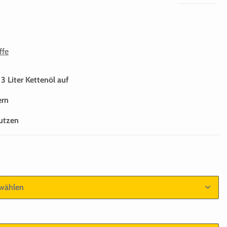
ffe
 3 Liter Kettenöl auf
ern
tutzen
 wählen