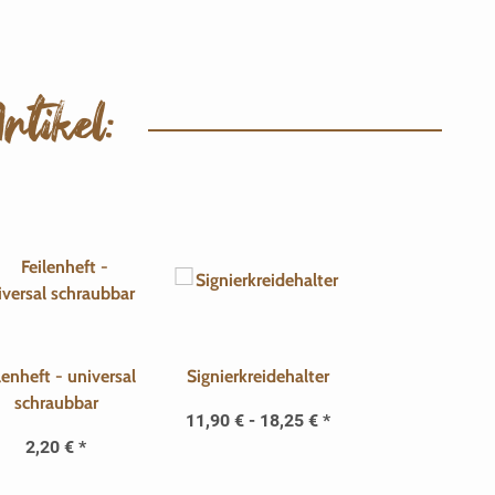
tikel:
lenheft - universal
Signierkreidehalter
schraubbar
11,90 € -
18,25 €
*
2,20 €
*