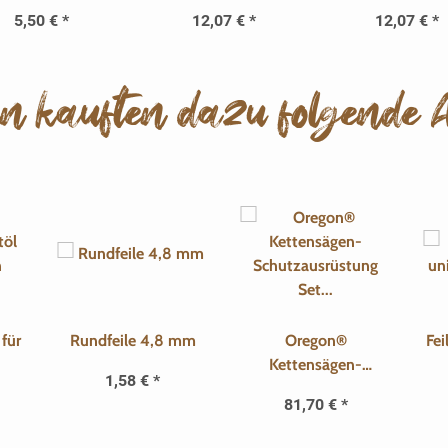
Kettenöl
Kraftstoff
5,50 €
*
12,07 €
*
12,07 €
*
n kauften dazu folgende Ar
r
Rundfeile 4,8 mm
Oregon®
Fei
Kettensägen-
1,58 €
*
Schutzausrüstung
81,70 €
*
Set – Beinlinge, Helm
& Handschuhe