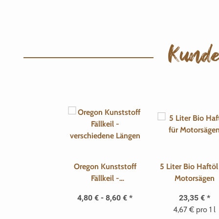
Kunde
Oregon Kunststoff
5 Liter Bio Haftöl fü
Fällkeil -
Motorsägen
verschiedene Längen
4,80 € -
8,60 €
*
23,35 €
*
4,67 € pro 1 l