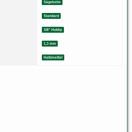
Sägekette
Standard
3/8" Hobby
1,3 mm
Halbmeißel