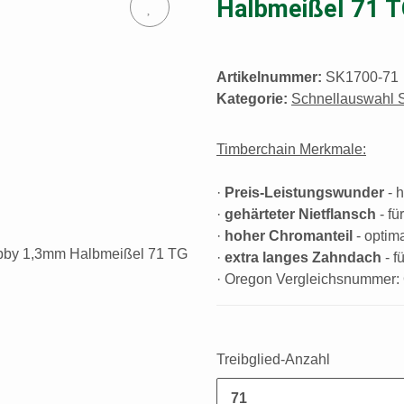
Halbmeißel 71 
Artikelnummer:
SK1700-71
Kategorie:
Schnellauswahl 
Timberchain Merkmale:
·
Preis-Leistungswunder
- 
·
gehärteter Nietflansch
- fü
·
hoher Chromanteil
- optima
·
extra langes Zahndach
- f
· Oregon Vergleichsnummer:
Treibglied-Anzahl
71