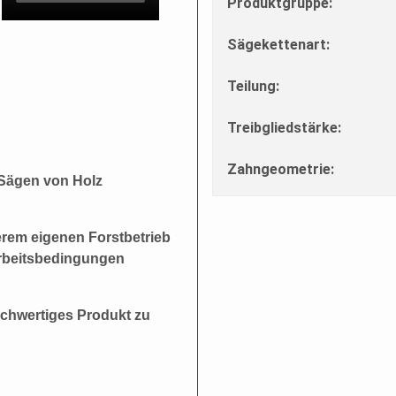
Produktgruppe
:
Sägekettenart
:
Teilung
:
Treibgliedstärke
:
Zahngeometrie
:
 Sägen von Holz
erem eigenen Forstbetrieb
 Arbeitsbedingungen
hochwertiges Produkt zu