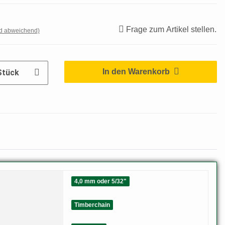
Frage zum Artikel stellen.
nd abweichend)
In den Warenkorb
Stück
4,0 mm oder 5/32"
Timberchain