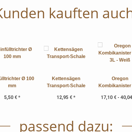
Kunden kauften auch
ülltrichter Ø 100
Kettensägen
Oregon
mm
Transport-Schale
Kombikanister 
3L - Weiß
5,50 €
*
12,95 €
*
17,10 € -
40,0
passend dazu: