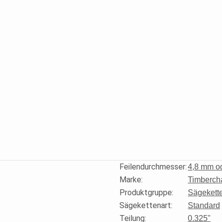
Feilendurchmesser
:
4,8 mm od
Marke
:
Timberch
Produktgruppe
:
Sägekett
Sägekettenart
:
Standard
Teilung
:
0.325"