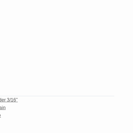
er 3/16"
ain
e