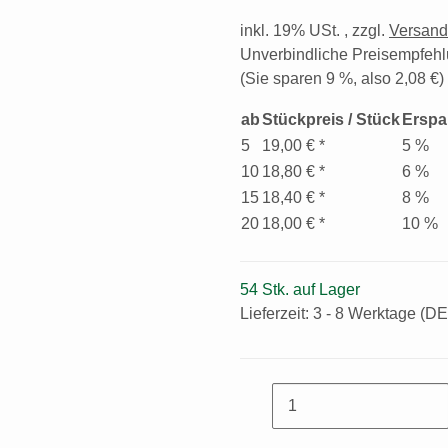
inkl. 19% USt. , zzgl.
Versan
Unverbindliche Preisempfehl
(Sie sparen
9 %
, also
2,08 €
)
ab
Stückpreis / Stück
Erspa
5
19,00 €
*
5 %
10
18,80 €
*
6 %
15
18,40 €
*
8 %
20
18,00 €
*
10 %
54 Stk. auf Lager
Lieferzeit:
3 - 8 Werktage
(DE