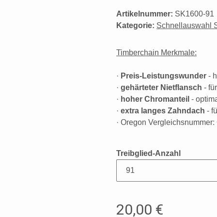
Artikelnummer:
SK1600-91
Kategorie:
Schnellauswahl 
Timberchain Merkmale:
·
Preis-Leistungswunder
- 
·
gehärteter Nietflansch
- fü
·
hoher Chromanteil
- optima
·
extra langes Zahndach
- f
· Oregon Vergleichsnummer
Treibglied-Anzahl
20,00 €