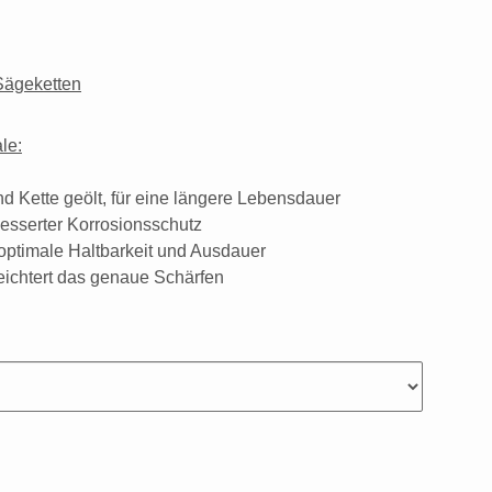
Sägeketten
le:
nd Kette geölt, für eine längere Lebensdauer
besserter Korrosionsschutz
optimale Haltbarkeit und Ausdauer
leichtert das genaue Schärfen