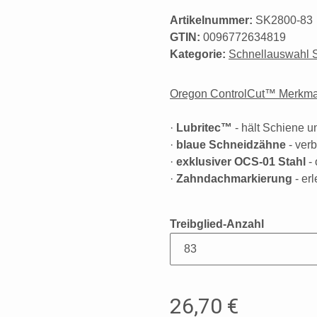
Artikelnummer:
SK2800-83
GTIN:
0096772634819
Kategorie:
Schnellauswahl 
Oregon ControlCut™ Merkma
·
Lubritec™
- hält Schiene u
·
blaue Schneidzähne
- ver
·
exklusiver OCS-01 Stahl
- 
·
Zahndachmarkierung
- er
Treibglied-Anzahl
26,70 €