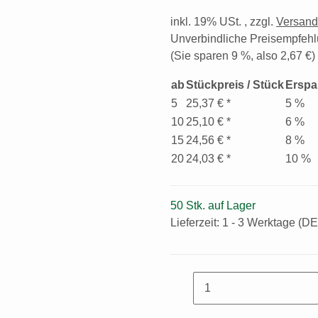
inkl. 19% USt. , zzgl.
Versan
Unverbindliche Preisempfehl
(Sie sparen
9 %
, also
2,67 €
)
ab
Stückpreis / Stück
Erspa
5
25,37 €
*
5 %
10
25,10 €
*
6 %
15
24,56 €
*
8 %
20
24,03 €
*
10 %
50 Stk. auf Lager
Lieferzeit:
1 - 3 Werktage
(DE