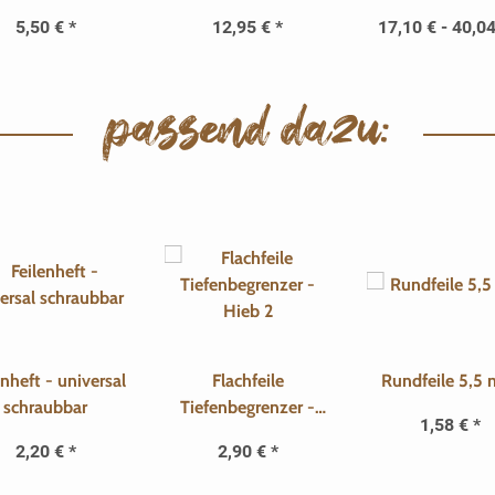
3L - Weiß
5,50 €
*
12,95 €
*
17,10 € -
40,0
passend dazu:
enheft - universal
Flachfeile
Rundfeile 5,5
schraubbar
Tiefenbegrenzer -
1,58 €
*
Hieb 2
2,20 €
*
2,90 €
*