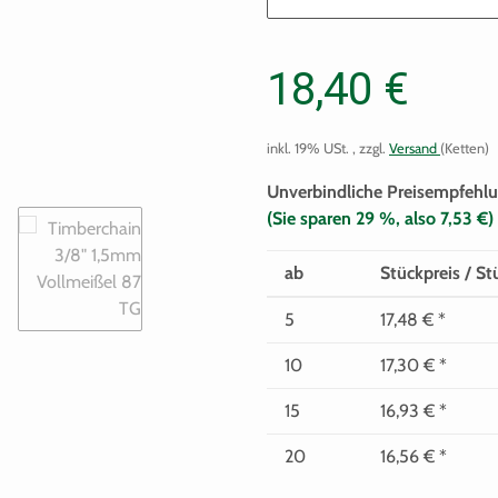
18,40 €
inkl. 19% USt. , zzgl.
Versand
(Ketten)
Unverbindliche Preisempfehlu
(Sie sparen
29 %
, also
7,53 €
)
ab
Stückpreis / St
5
17,48 €
*
10
17,30 €
*
15
16,93 €
*
20
16,56 €
*