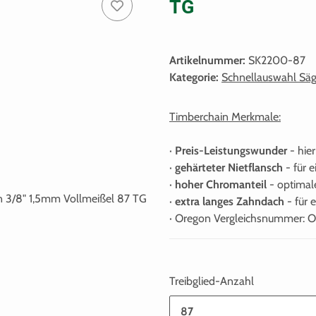
TG
Artikelnummer:
SK2200-87
Kategorie:
Schnellauswahl Säg
Timberchain Merkmale:
·
Preis-Leistungswunder
- hie
·
gehärteter Nietflansch
- für 
·
hoher Chromanteil
- optimale
·
extra langes Zahndach
- für 
· Oregon Vergleichsnummer: 
Treibglied-Anzahl
87