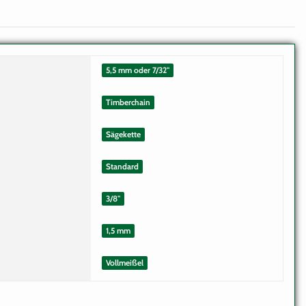
5,5 mm oder 7/32"
Timberchain
Sägekette
Standard
3/8"
1,5 mm
Vollmeißel