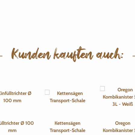
Kunden kauften auch:
ülltrichter Ø 100
Kettensägen
Oregon
mm
Transport-Schale
Kombikanister 